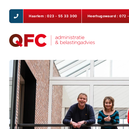
Haarlem
: 023 - 55 33 300
Heerhugowaard
: 072 